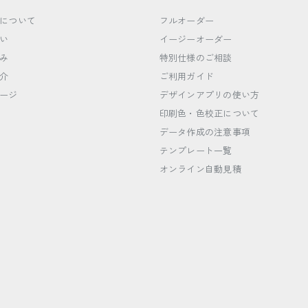
について
フルオーダー
い
イージーオーダー
み
特別仕様のご相談
介
ご利用ガイド
ージ
デザインアプリの使い方
印刷色・色校正について
データ作成の注意事項
テンプレート一覧
オンライン自動見積