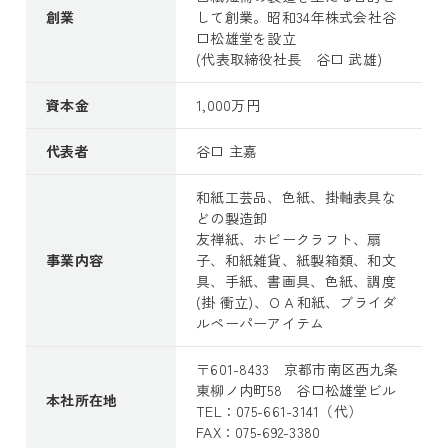
創業
して創業。昭和34年株式会社谷
口松雄堂を設立
(代表取締役社長 谷口 武雄)
資本金
1,000万円
代表者
谷口 主嘉
和紙工芸品、色紙、掛軸表具な
どの製造卸
友禅紙、ホビークラフト、扇
事業内容
子、和紙雑貨、紙製箱類、和文
具、手紙、書画具、色紙、調度
(掛 衝立)、ＯＡ和紙、ブライダ
ルペーパーアイテム
〒601-8433 京都市南区西九条
東柳ノ内町58 谷口松雄堂ビル
本社所在地
TEL：075-661-3141（代）
FAX：075-692-3380