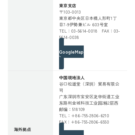
東京支店
〒103-0013
東京都中央区日本橋人形町1丁
目7-9
伊勢兼ビル
603号室
TEL：03-5614-0018 FAX：03-
5614-0038
GoogleMap
中国現地法人
谷口松雄堂（深圳）貿易有限公
司
广东深圳市宝安区龙华街道工业
东路利金城科技工业园2栋2层西
邮编：518109
TEL：+86-755-2806-6210
FAX：+86-755-2806-6550
海外拠点