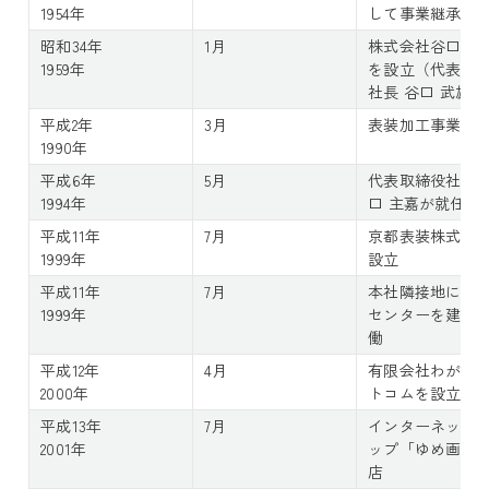
1954年
して事業継承を
昭和34年
1月
株式会社谷口松
1959年
を設立（代表取
社長 谷口 武雄）
平成2年
3月
表装加工事業を
1990年
平成6年
5月
代表取締役社長
1994年
口 主嘉が就任
平成11年
7月
京都表装株式会
1999年
設立
平成11年
7月
本社隣接地にて
1999年
センターを建設
働
平成12年
4月
有限会社わがみ
2000年
トコムを設立
平成13年
7月
インターネット
2001年
ップ「ゆめ画材
店