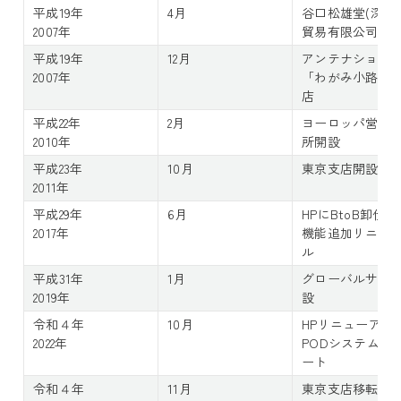
平成19年
4月
谷口松雄堂(深セ
2007年
貿易有限公司を
平成19年
12月
アンテナショッ
2007年
「わがみ小路」
店
平成22年
2月
ヨーロッパ営業
2010年
所開設
平成23年
10月
東京支店開設
2011年
平成29年
6月
HPにBtoB卸仕入
2017年
機能追加リニュ
ル
平成31年
1月
グローバルサイ
2019年
設
令和４年
10月
HPリニューア
2022年
PODシステムス
ート
令和４年
11月
東京支店移転（