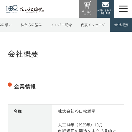
お問い合わせ・
卸・仕入れ
取引申請
サイト
ちの想い
私たちの強み
メンバー紹介
代表メッセージ
会社概要
会社概要
企業情報
名称
株式会社谷口松雄堂
大正14年（1925年）10月
色紙短冊の製造を主たる目的と