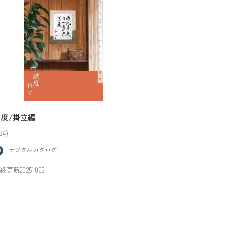
調度/掛立編
34)
デジタルカタログ
終更新20251003