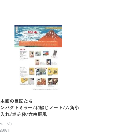
日本画の巨匠たち
コンパクトミラー/和綴じノート/六角小
物入れ/ポチ袋/六曲屏風
2ページ)
250611