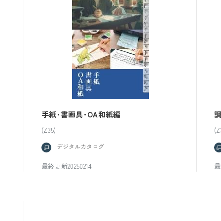
手紙･書画具･OA和紙編
(Z35)
(Z
デジタルカタログ
最終更新20250214
最