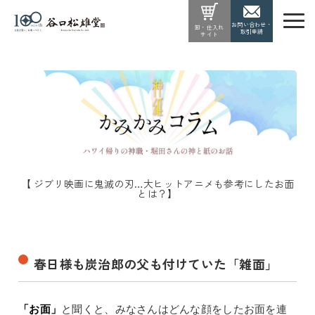
お問い合わせ・
卸・仕入れ
取引申請
サイト
【 ジブリ映画に鬼滅の刃…大ヒットアニメも参考にしたお面
とは？】
春日様も炭治郎の父も付けていた「雑面」
「お面」
と聞くと、みなさんはどんな顔をしたお面を連