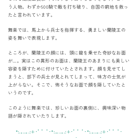
う人物。わずか500騎で敵を打ち破り、自国の窮地を救っ
たと言われています。
舞楽では、馬上から兵士を指揮する、勇ましい蘭陵王の
姿を舞いで表現します。
ところが、蘭陵王の顔には、頭に龍を乗せた奇妙なお面
が…。実はこの異形のお面は、蘭陵王のあまりにも美しい
容姿を隠すために付けていたとされます。顔を見せてし
まうと、部下の兵士が見とれてしまって、味方の士気が
上がらない。そこで、怖そうなお面で顔を隠していたと
いうのです。
このように舞楽では、珍しいお面の裏側に、興味深い物
語が隠されていたりします。
*:.｡..｡.:+･ﾟ ゜ﾟ･*:.｡..｡.:+･ﾟ ゜ﾟ･*:.｡..｡.:+･ﾟ ゜ﾟ･