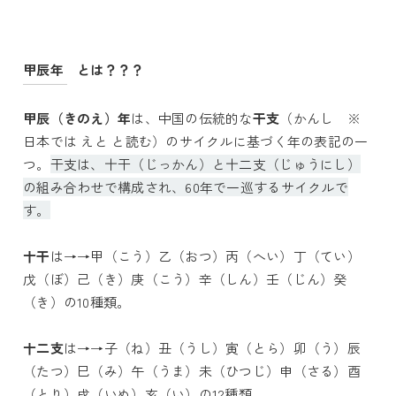
甲辰年 とは？？？
甲辰（きのえ）年
は、中国の伝統的な
干支
（かんし ※
日本では えと と読む）のサイクルに基づく年の表記の一
つ。
干支は、十干（じっかん）と十二支（じゅうにし）
の組み合わせで構成され、60年で一巡するサイクルで
す。
十干
は→→甲（こう）乙（おつ）丙（へい）丁（てい）
戊（ぼ）己（き）庚（こう）辛（しん）壬（じん）癸
（き）の10種類。
十二支
は→→子（ね）丑（うし）寅（とら）卯（う）辰
（たつ）巳（み）午（うま）未（ひつじ）申（さる）酉
（とり）戌（いぬ）亥（い）の12種類。