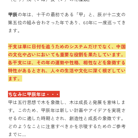
甲辰
の年は、十干の最初である「甲」と、
辰が十二支の
第五位の
組み合わさった年であり、60年に一度巡ってき
ます。
干支は単に日付を追うためのシステムだけでなく、中国
の文化や占いにおいても重要な役割を果たしています。
各干支には、その年の運勢や性格、相性などを象徴する
特性があるとされ、人々の生活や文化に深く根ざしてい
ます。
ちなみに甲辰年は・・・
甲は五行思想で木を象徴し、木は成長と発展を意味しま
す。このため、甲辰年は新しい計画やアイデアを実現さ
せるのに適した時期とされ、創造性と成長の象徴です。
どのようなことに注意すべきかを示唆するためのご参考
までに…