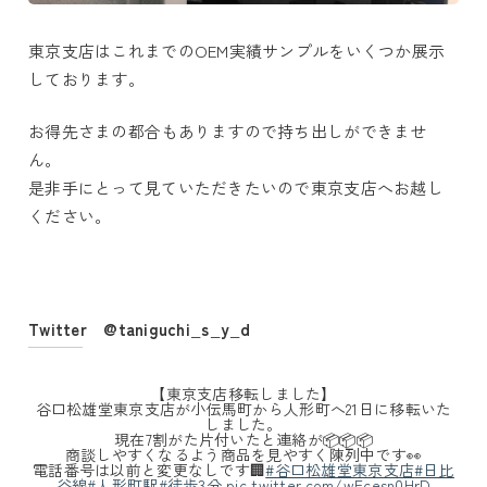
東京支店はこれまでのOEM実績サンプルをいくつか展示
しております。
お得先さまの都合もありますので持ち出しができませ
ん。
是非手にとって見ていただきたいので東京支店へお越し
ください。
Twitter @taniguchi_s_y_d
【東京支店移転しました】
谷口松雄堂東京支店が小伝馬町から人形町へ21日に移転いた
しました。
現在7割がた片付いたと連絡が📦📦📦
商談しやすくなるよう商品を見やすく陳列中です👀
電話番号は以前と変更なしです🏢
#谷口松雄堂東京支店
#日比
谷線
#人形町駅
#徒歩3分
pic.twitter.com/wFcesn0HrD