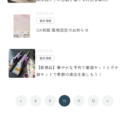
2023.06.08
製品情報
OA和紙 価格改定のお知らせ
2023.05.26
製品情報
【新商品】華やかな手作り箸袋キットとポチ
袋キットで季節の演出を楽しもう！
«
8
9
10
11
12
»