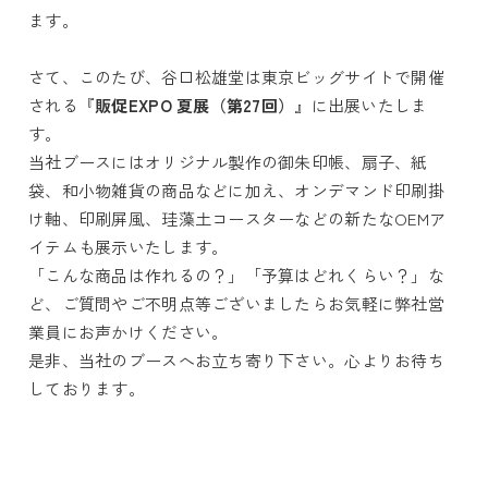
ます。
さて、このたび、谷口松雄堂は
東京ビッグサイト
で開催
される『
販促EXPO
夏展（第27回）
』に出展いたしま
す。
当社ブースにはオリジナル製作の御朱印帳、扇子、紙
袋、和小物雑貨の商品などに加え、オンデマンド印刷掛
け軸、印刷屏風、珪藻土コースターなどの新たなOEMア
イテムも展示いたします。
「こんな商品は作れるの？」「予算はどれくらい？」な
ど、ご質問やご不明点等ございましたらお気軽に弊社営
業員にお声かけください。
是非、当社のブースへお立ち寄り下さい。心よりお待ち
しております。